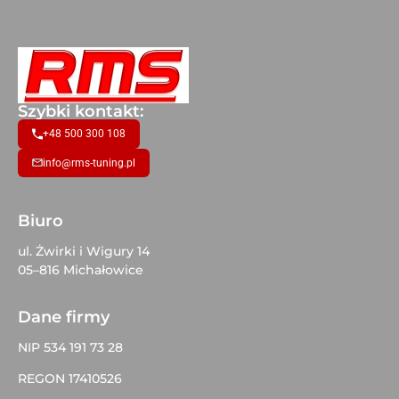
Szybki kontakt:
+48 500 300 108
info@rms-tuning.pl
Biuro
ul. Żwirki i Wigury 14
05–816 Michałowice
Dane firmy
NIP 534 191 73 28
REGON 17410526