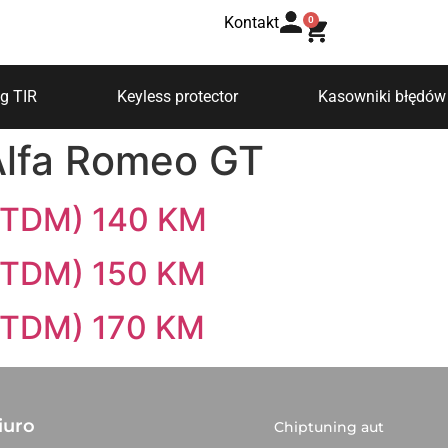
Kontakt
0
g TIR
Keyless protector
Kasowniki błędów
Alfa Romeo GT
(JTDM) 140 KM
(JTDM) 150 KM
(JTDM) 170 KM
iuro
Chiptuning aut