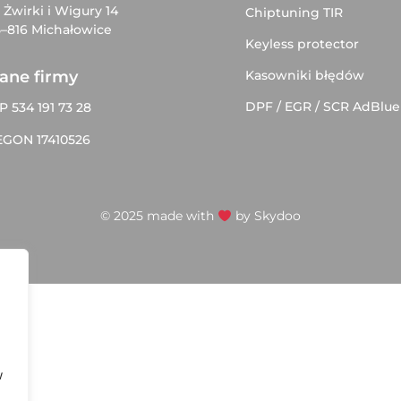
. Żwirki i Wigury 14
Chiptuning TIR
–816 Michałowice
Keyless protector
Kasowniki błędów
ane firmy
DPF / EGR / SCR AdBlue
P 534 191 73 28
EGON 17410526
© 2025 made with
by
Skydoo
w