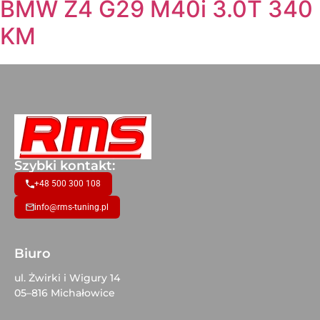
BMW Z4 G29 M40i 3.0T 340
KM
Szybki kontakt:
+48 500 300 108
info@rms-tuning.pl
Biuro
ul. Żwirki i Wigury 14
05–816 Michałowice