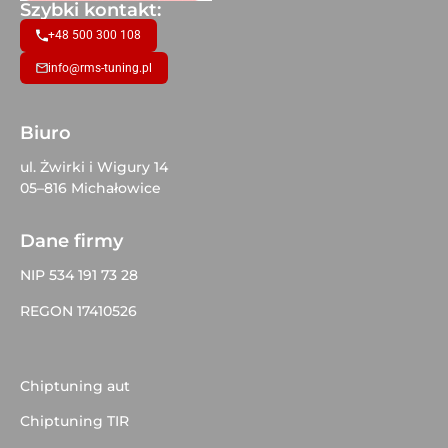
Szybki kontakt:
+48 500 300 108
info@rms-tuning.pl
Biuro
ul. Żwirki i Wigury 14
05–816 Michałowice
Dane firmy
NIP 534 191 73 28
REGON 17410526
Chiptuning aut
Chiptuning TIR