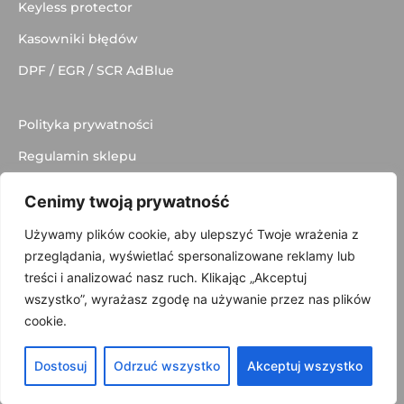
Keyless protector
Kasowniki błędów
DPF / EGR / SCR AdBlue
Polityka prywatności
Regulamin sklepu
Dostawa
Cenimy twoją prywatność
Kontakt
Używamy plików cookie, aby ulepszyć Twoje wrażenia z
przeglądania, wyświetlać spersonalizowane reklamy lub
treści i analizować nasz ruch. Klikając „Akceptuj
wszystko”, wyrażasz zgodę na używanie przez nas plików
© 2025 made with
by
Skydoo
cookie.
Dostosuj
Odrzuć wszystko
Akceptuj wszystko