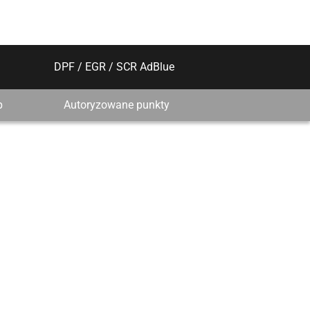
DPF / EGR / SCR AdBlue
p
Autoryzowane punkty