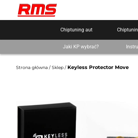
Chiptuning aut
Chiptunin
Jaki KP wybrać?
Instr
Keyless Protector Move
Strona główna
/
Sklep
/