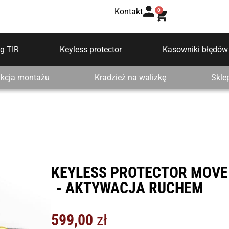
Kontakt
0
g TIR
Keyless protector
Kasowniki błędów
ukcja montażu
Kradzież na walizkę
Skle
KEYLESS PROTECTOR MOVE
- AKTYWACJA RUCHEM
599,00
zł