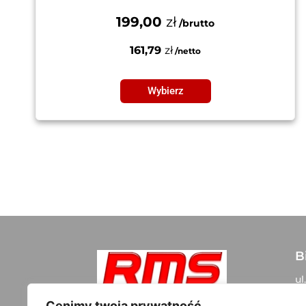
199,00
zł
161,79
zł
Wybierz
B
ul
05
Szybki kontakt:
Cenimy twoją prywatność