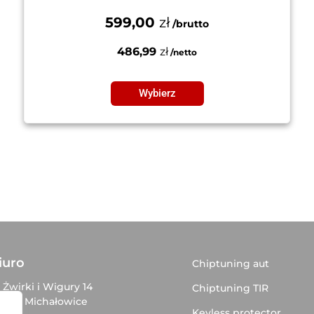
599,00
zł
486,99
zł
Wybierz
iuro
Chiptuning aut
. Żwirki i Wigury 14
Chiptuning TIR
–816 Michałowice
Keyless protector