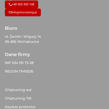
+48 500 300 108
info@rms-tuning.pl
Biuro
ul. Żwirki i Wigury 14
05–816 Michałowice
Dane firmy
NIP 534 191 73 28
REGON 17410526
Chiptuning aut
Chiptuning TIR
Keyless protector