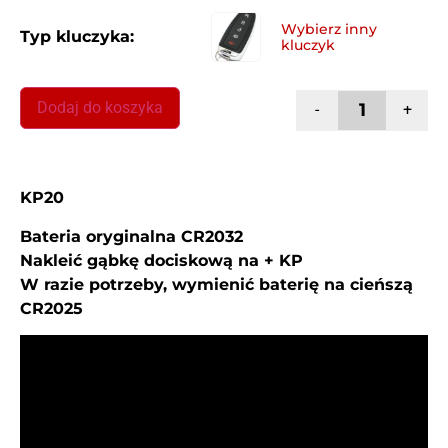
Typ kluczyka:
Dodaj do koszyka
-
+
KP20
Bateria oryginalna CR2032
Nakleić gąbkę dociskową na + KP
W razie potrzeby, wymienić baterię na cieńszą
CR2025