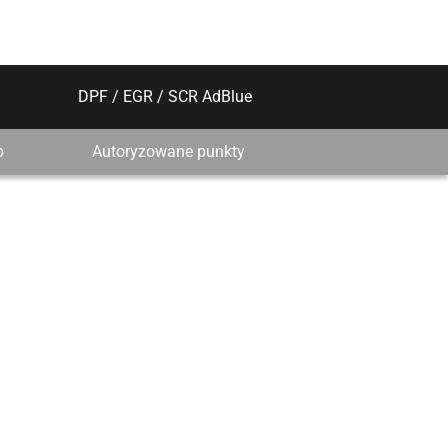
DPF / EGR / SCR AdBlue
p
Autoryzowane punkty