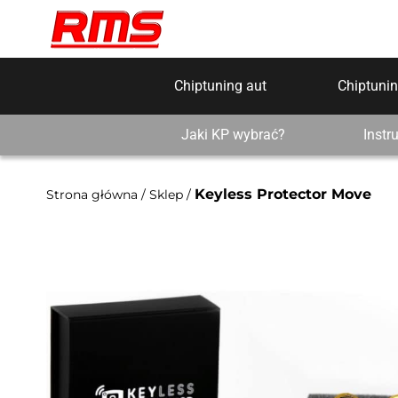
Chiptuning aut
Chiptunin
Jaki KP wybrać?
Instr
Keyless Protector Move
Strona główna
/
Sklep
/