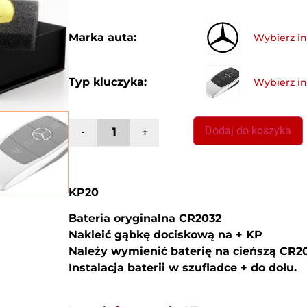
Marka auta:
Typ kluczyka:
Dodaj do koszyka
-
+
KP20
Bateria oryginalna CR2032
Nakleić gąbkę dociskową na + KP
Należy wymienić baterię na cieńszą CR2
Instalacja baterii w szufladce + do dołu.