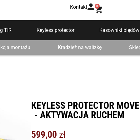
Kontakt
0
g TIR
Keyless protector
Kasowniki błędów
ukcja montażu
Kradzież na walizkę
Skle
KEYLESS PROTECTOR MOVE
- AKTYWACJA RUCHEM
599,00
zł