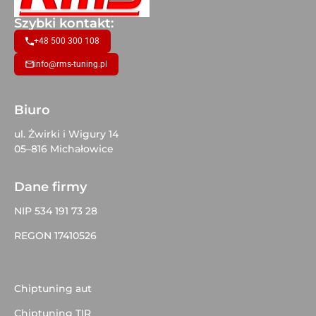
Szybki kontakt:
+48 500 300 108
info@rms-tuning.pl
Biuro
ul. Żwirki i Wigury 14
05–816 Michałowice
Dane firmy
NIP 534 191 73 28
REGON 17410526
Chiptuning aut
Chiptuning TIR