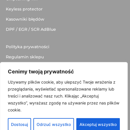
Keyless protector
Kasowniki błędów
DPF / EGR / SCR AdBlue
Polityka prywatności
Regulamin sklepu
Dostawa
Cenimy twoją prywatność
Kontakt
Używamy plików cookie, aby ulepszyć Twoje wrażenia z
przeglądania, wyświetlać spersonalizowane reklamy lub
treści i analizować nasz ruch. Klikając „Akceptuj
wszystko”, wyrażasz zgodę na używanie przez nas plików
© 2025 made with
by
Skydoo
cookie.
Dostosuj
Odrzuć wszystko
Akceptuj wszystko