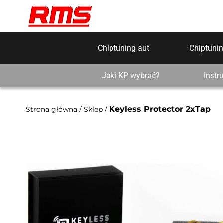
Chiptuning aut
Chiptunin
Jaki KP wybrać?
Instr
Keyless Protector 2xTap
Strona główna
/
Sklep
/