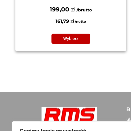
199,00
zł
161,79
zł
Wybierz
B
ul
05
Szybki kontakt:
Cenimy twoją prywatność