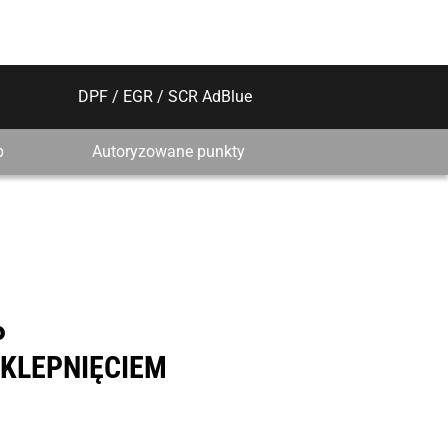
DPF / EGR / SCR AdBlue
p
Autoryzowane punkty
P
KLEPNIĘCIEM