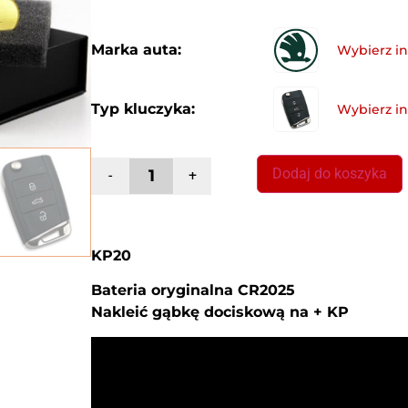
Marka auta:
Typ kluczyka:
Dodaj do koszyka
-
+
KP20
Bateria oryginalna CR2025
Nakleić gąbkę dociskową na + KP