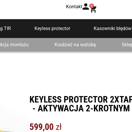
Kontakt
0
g TIR
Keyless protector
Kasowniki błędów
ukcja montażu
Kradzież na walizkę
Skle
KEYLESS PROTECTOR 2XTA
- AKTYWACJA 2-KROTNYM 
599,00
zł