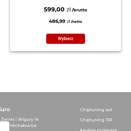
599,00
zł
486,99
zł
Wybierz
iuro
Chiptuning aut
. Żwirki i Wigury 14
Chiptuning TIR
–816 Michałowice
Keyless protector