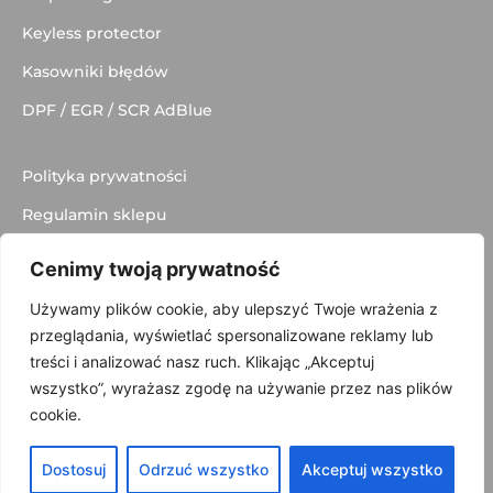
Keyless protector
Kasowniki błędów
DPF / EGR / SCR AdBlue
Polityka prywatności
Regulamin sklepu
Dostawa
Cenimy twoją prywatność
Kontakt
Używamy plików cookie, aby ulepszyć Twoje wrażenia z
przeglądania, wyświetlać spersonalizowane reklamy lub
treści i analizować nasz ruch. Klikając „Akceptuj
wszystko”, wyrażasz zgodę na używanie przez nas plików
© 2025 made with
by
Skydoo
cookie.
Dostosuj
Odrzuć wszystko
Akceptuj wszystko