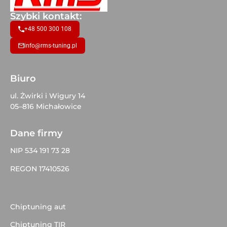
Szybki kontakt:
+48 500 300 108
info@rms-tuning.pl
Biuro
ul. Żwirki i Wigury 14
05–816 Michałowice
Dane firmy
NIP 534 191 73 28
REGON 17410526
Chiptuning aut
Chiptuning TIR