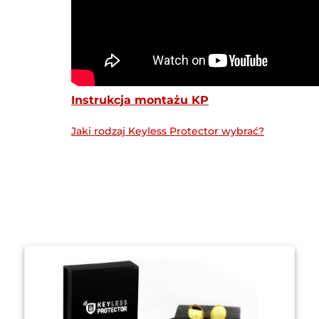
Instrukcja montażu KP
Jaki rodzaj Keyless Protector wybrać?