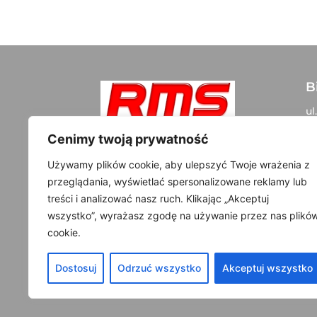
B
ul
05
Szybki kontakt:
Cenimy twoją prywatność
+48 500 300 108
D
Używamy plików cookie, aby ulepszyć Twoje wrażenia z
info@rms-tuning.pl
przeglądania, wyświetlać spersonalizowane reklamy lub
NI
treści i analizować nasz ruch. Klikając „Akceptuj
R
wszystko”, wyrażasz zgodę na używanie przez nas plikó
cookie.
Dostosuj
Odrzuć wszystko
Akceptuj wszystko