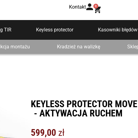
Kontakt
0
g TIR
Keyless protector
Kasowniki błędów
ukcja montażu
Kradzież na walizkę
Skle
KEYLESS PROTECTOR MOVE
- AKTYWACJA RUCHEM
599,00
zł