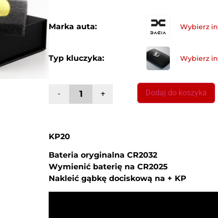
Marka auta:
Typ kluczyka:
Dodaj do koszyka
-
+
KP20
Bateria oryginalna CR2032
Wymienić baterię na CR2025
Nakleić gąbkę dociskową na + KP