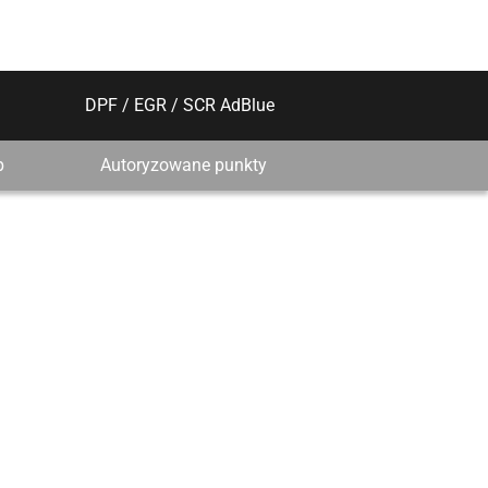
DPF / EGR / SCR AdBlue
p
Autoryzowane punkty