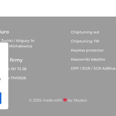
iuro
Chiptuning aut
. Żwirki i Wigury 14
Chiptuning TIR
–816 Michałowice
Keyless protector
Kasowniki błędów
ane firmy
DPF / EGR / SCR AdBlue
P 534 191 73 28
EGON 17410526
w
© 2025 made with
by
Skydoo