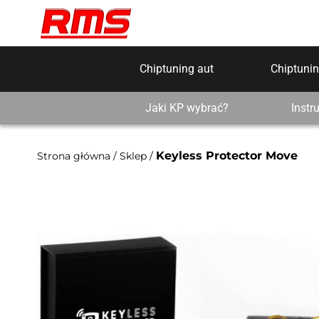
Chiptuning aut
Chiptunin
Jaki KP wybrać?
Instr
Keyless Protector Move
Strona główna
/
Sklep
/