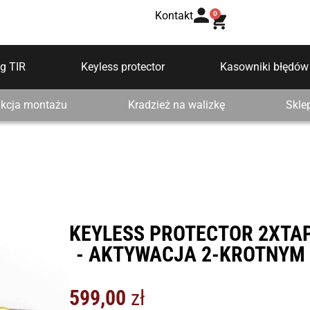
Kontakt
0
g TIR
Keyless protector
Kasowniki błędów
ukcja montażu
Kradzież na walizkę
Skle
KEYLESS PROTECTOR 2XTA
- AKTYWACJA 2-KROTNYM 
599,00
zł