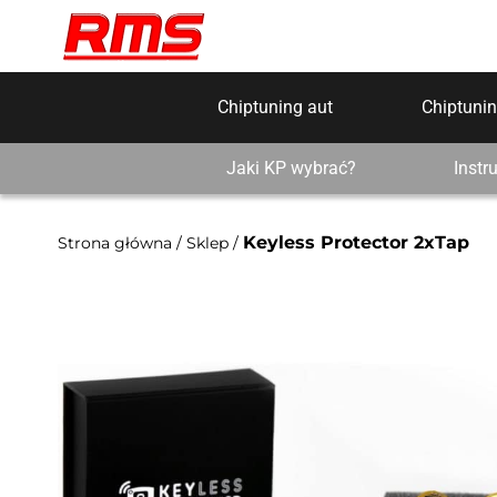
Chiptuning aut
Chiptunin
Jaki KP wybrać?
Instr
Keyless Protector 2xTap
Strona główna
/
Sklep
/