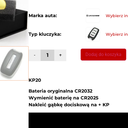
Marka auta:
Typ kluczyka:
Dodaj do koszyka
-
+
KP20
Bateria oryginalna CR2032
Wymienić baterię na CR2025
Nakleić gąbkę dociskową na + KP