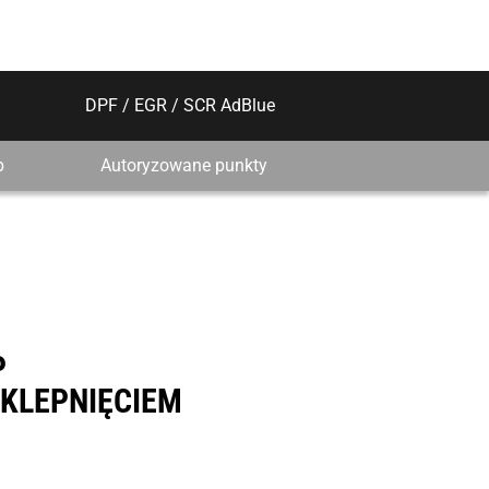
DPF / EGR / SCR AdBlue
p
Autoryzowane punkty
P
KLEPNIĘCIEM