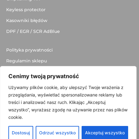
Keyless protector
Kasowniki błędów
DPF / EGR / SCR AdBlue
Polityka prywatności
Regulamin sklepu
Dostawa
Cenimy twoją prywatność
Kontakt
Używamy plików cookie, aby ulepszyć Twoje wrażenia z
przeglądania, wyświetlać spersonalizowane reklamy lub
treści i analizować nasz ruch. Klikając „Akceptuj
wszystko”, wyrażasz zgodę na używanie przez nas plików
© 2025 made with
by
Skydoo
cookie.
Dostosuj
Odrzuć wszystko
Akceptuj wszystko