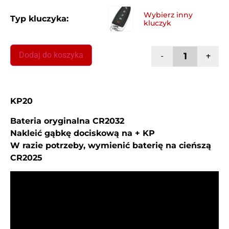
Typ kluczyka:
Dodaj do koszyka
-
+
KP20
Bateria oryginalna CR2032
Nakleić gąbkę dociskową na + KP
W razie potrzeby, wymienić baterię na cieńszą
CR2025