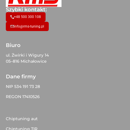
Szybki kontakt:
+48 500 300 108
info@rms-tuning.pl
Biuro
ul. Żwirki i Wigury 14
05–816 Michałowice
Dane firmy
NIP 534 191 73 28
REGON 17410526
Chiptuning aut
Chiptuning TIR