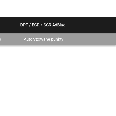
DPF / EGR / SCR AdBlue
p
Autoryzowane punkty