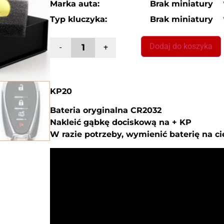
Marka auta:
Brak miniatury
Typ kluczyka:
Brak miniatury
Dodaj do koszyka
-
+
KP20
Bateria oryginalna CR2032
Nakleić gąbkę dociskową na + KP
W razie potrzeby, wymienić baterię na c