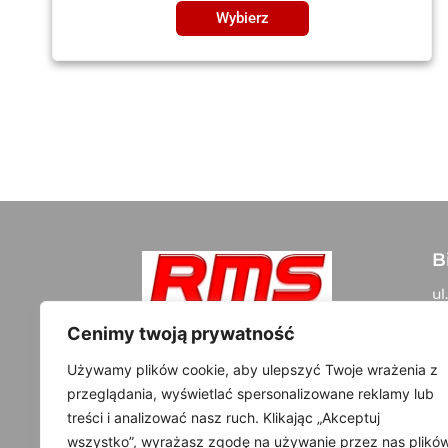
Wybierz
B
ul
05
Szybki kontakt:
Cenimy twoją prywatność
+48 500 300 108
D
Używamy plików cookie, aby ulepszyć Twoje wrażenia z
info@rms-tuning.pl
przeglądania, wyświetlać spersonalizowane reklamy lub
NI
treści i analizować nasz ruch. Klikając „Akceptuj
R
wszystko”, wyrażasz zgodę na używanie przez nas plikó