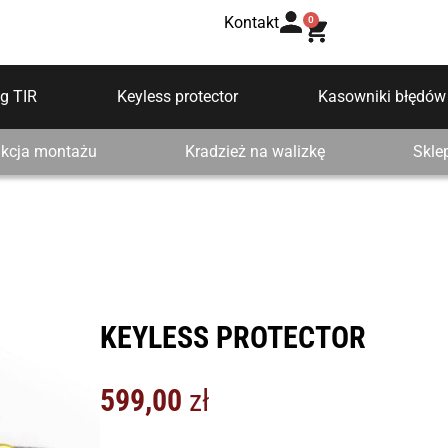
Kontakt
0
g TIR
Keyless protector
Kasowniki błędów
ukcja montażu
Kradzież na walizkę
Skle
KEYLESS PROTECTOR
599,00
zł