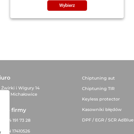
Wybierz
iuro
Chiptuning aut
. Żwirki i Wigury 14
Chiptuning TIR
–816 Michałowice
Keyless protector
Kasowniki błędów
ane firmy
DPF / EGR / SCR AdBlue
P 534 191 73 28
EGON 17410526
w