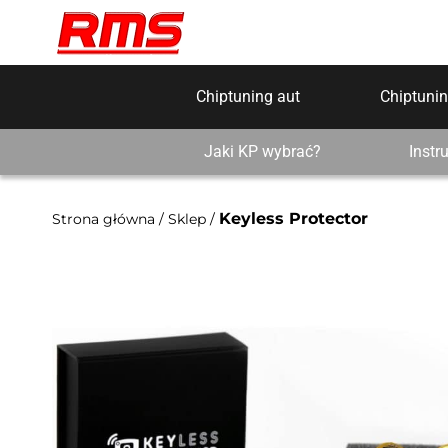
Chiptuning aut
Chiptunin
Jaki KP wybrać?
Instr
Keyless Protector
Strona główna
/
Sklep
/