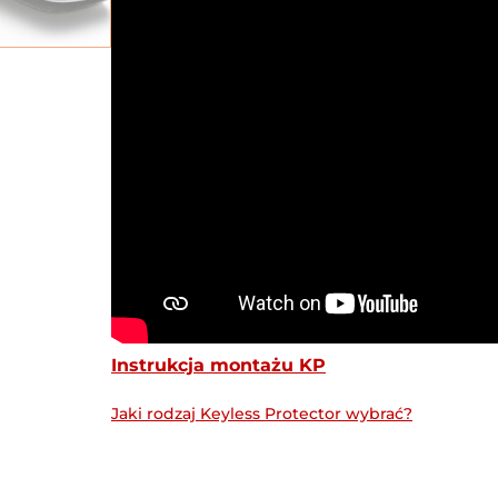
Instrukcja montażu KP
Jaki rodzaj Keyless Protector wybrać?