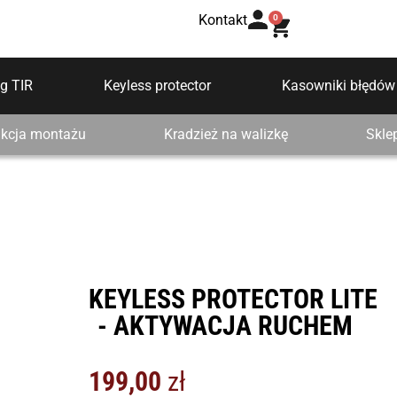
Kontakt
0
g TIR
Keyless protector
Kasowniki błędów
ukcja montażu
Kradzież na walizkę
Skle
KEYLESS PROTECTOR LITE
- AKTYWACJA RUCHEM
199,00
zł