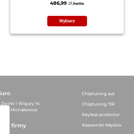
486,99
zł
Wybierz
iuro
Chiptuning aut
. Żwirki i Wigury 14
Chiptuning TIR
–816 Michałowice
Keyless protector
Kasowniki błędów
ane firmy