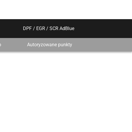
DPF / EGR / SCR AdBlue
p
Autoryzowane punkty