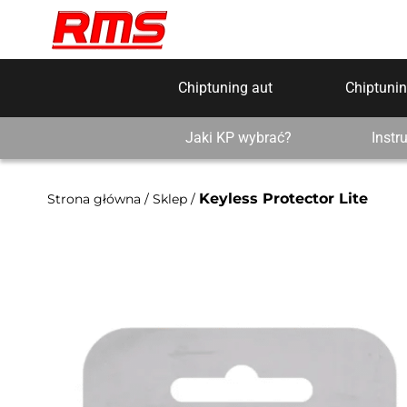
Chiptuning aut
Chiptunin
Jaki KP wybrać?
Instr
Keyless Protector Lite
Strona główna
/
Sklep
/