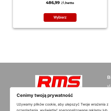
486,99
zł
Wybierz
B
ul
05
Szybki kontakt:
Cenimy twoją prywatność
+48 500 300 108
D
Używamy plików cookie, aby ulepszyć Twoje wrażenia z
info@rms-tuning.pl
przeglądania, wyświetlać spersonalizowane reklamy lub