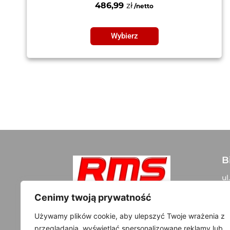
486,99
zł
Wybierz
B
ul
05
Szybki kontakt:
Cenimy twoją prywatność
+48 500 300 108
D
Używamy plików cookie, aby ulepszyć Twoje wrażenia z
info@rms-tuning.pl
przeglądania, wyświetlać spersonalizowane reklamy lub