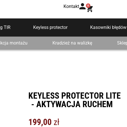
Kontakt
0
g TIR
Keyless protector
Kasowniki błędów
ukcja montażu
Kradzież na walizkę
Skle
KEYLESS PROTECTOR LITE
- AKTYWACJA RUCHEM
199,00
zł