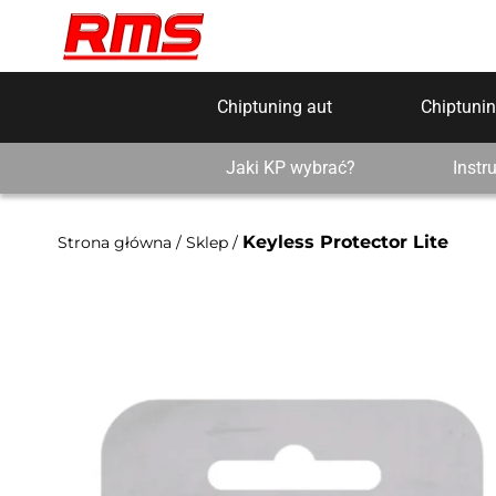
Chiptuning aut
Chiptunin
Jaki KP wybrać?
Instr
Keyless Protector Lite
Strona główna
/
Sklep
/