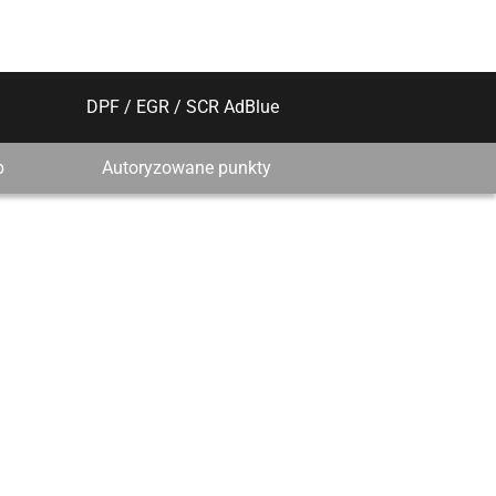
DPF / EGR / SCR AdBlue
p
Autoryzowane punkty