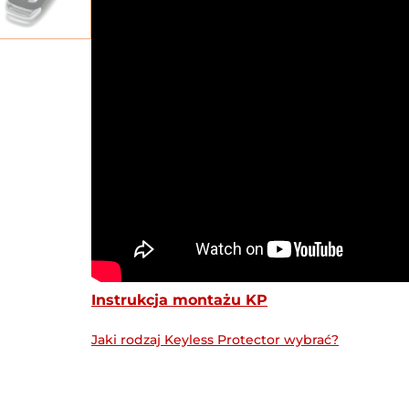
Instrukcja montażu KP
Jaki rodzaj Keyless Protector wybrać?