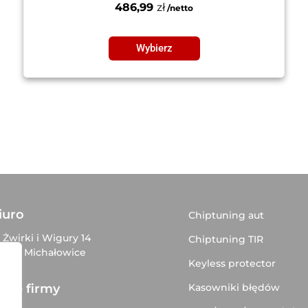
486,99
zł
Wybierz
iuro
Chiptuning aut
. Żwirki i Wigury 14
Chiptuning TIR
–816 Michałowice
Keyless protector
Kasowniki błędów
ane firmy