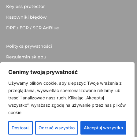
Keyless protector
Kasowniki błędów
DPF / EGR / SCR AdBlue
Polityka prywatności
Regulamin sklepu
Dostawa
Cenimy twoją prywatność
Kontakt
Używamy plików cookie, aby ulepszyć Twoje wrażenia z
przeglądania, wyświetlać spersonalizowane reklamy lub
treści i analizować nasz ruch. Klikając „Akceptuj
wszystko”, wyrażasz zgodę na używanie przez nas plików
© 2025 made with
by
Skydoo
cookie.
Dostosuj
Odrzuć wszystko
Akceptuj wszystko