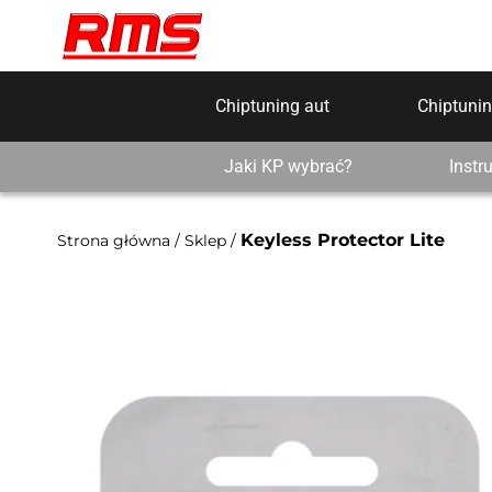
Chiptuning aut
Chiptunin
Jaki KP wybrać?
Instr
Keyless Protector Lite
Strona główna
/
Sklep
/