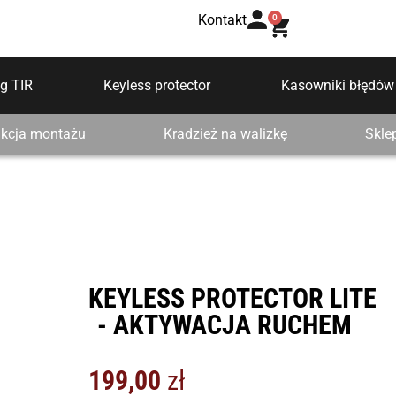
Kontakt
0
g TIR
Keyless protector
Kasowniki błędów
ukcja montażu
Kradzież na walizkę
Skle
KEYLESS PROTECTOR LITE
- AKTYWACJA RUCHEM
199,00
zł