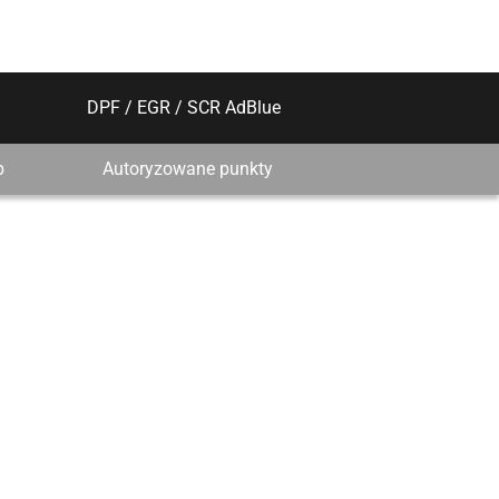
DPF / EGR / SCR AdBlue
p
Autoryzowane punkty