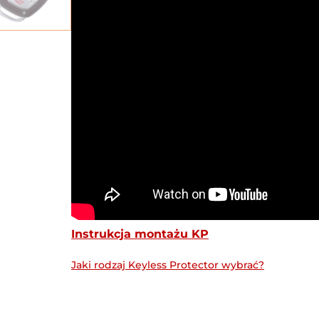
Instrukcja montażu KP
Jaki rodzaj Keyless Protector wybrać?