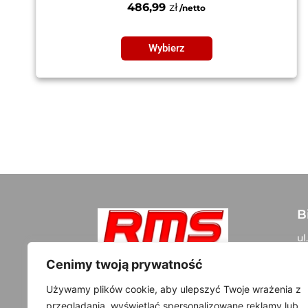
486,99
zł
Wybierz
B
ul
05
Szybki kontakt:
Cenimy twoją prywatność
+48 500 300 108
D
Używamy plików cookie, aby ulepszyć Twoje wrażenia z
info@rms-tuning.pl
przeglądania, wyświetlać spersonalizowane reklamy lub