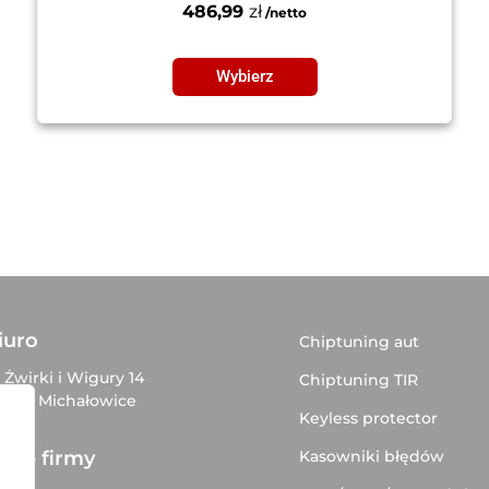
486,99
zł
Wybierz
iuro
Chiptuning aut
. Żwirki i Wigury 14
Chiptuning TIR
–816 Michałowice
Keyless protector
Kasowniki błędów
ane firmy