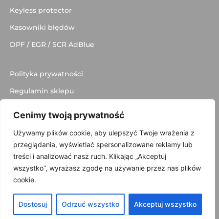
Keyless protector
Kasowniki błędów
DPF / EGR / SCR AdBlue
Polityka prywatności
Regulamin sklepu
Dostawa
Cenimy twoją prywatność
Kontakt
Używamy plików cookie, aby ulepszyć Twoje wrażenia z
przeglądania, wyświetlać spersonalizowane reklamy lub
treści i analizować nasz ruch. Klikając „Akceptuj
wszystko”, wyrażasz zgodę na używanie przez nas plików
© 2025 made with
by
Skydoo
cookie.
Dostosuj
Odrzuć wszystko
Akceptuj wszystko