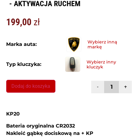
- AKTYWACJA RUCHEM
199,00
zł
Marka auta:
Typ kluczyka:
Dodaj do koszyka
-
+
KP20
Bateria oryginalna CR2032
Nakleić gąbkę dociskową na + KP