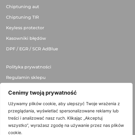
Chiptuning aut
Chiptuning TIR
Keyless protector
Kasowniki błędów
DPF / EGR / SCR AdBlue
Polityka prywatności
Regulamin sklepu
Dostawa
Cenimy twoją prywatność
Kontakt
Używamy plików cookie, aby ulepszyć Twoje wrażenia z
przeglądania, wyświetlać spersonalizowane reklamy lub
treści i analizować nasz ruch. Klikając „Akceptuj
wszystko”, wyrażasz zgodę na używanie przez nas plików
© 2025 made with
by
Skydoo
cookie.