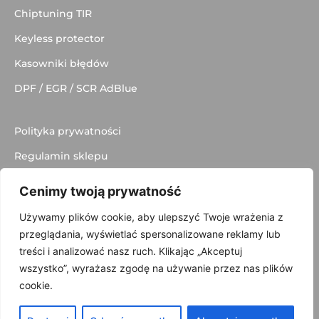
Chiptuning TIR
Keyless protector
Kasowniki błędów
DPF / EGR / SCR AdBlue
Polityka prywatności
Regulamin sklepu
Dostawa
Cenimy twoją prywatność
Kontakt
Używamy plików cookie, aby ulepszyć Twoje wrażenia z
przeglądania, wyświetlać spersonalizowane reklamy lub
treści i analizować nasz ruch. Klikając „Akceptuj
wszystko”, wyrażasz zgodę na używanie przez nas plików
© 2025 made with
by
Skydoo
cookie.