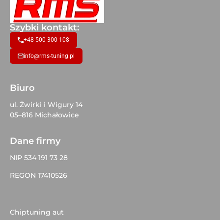
Szybki kontakt:
+48 500 300 108
info@rms-tuning.pl
Biuro
ul. Żwirki i Wigury 14
05–816 Michałowice
Dane firmy
NIP 534 191 73 28
REGON 17410526
Chiptuning aut