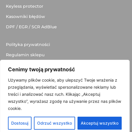
Keyless protector
Kasowniki błędów
DPF / EGR / SCR AdBlue
Polityka prywatności
Regulamin sklepu
Dostawa
Cenimy twoją prywatność
Kontakt
Używamy plików cookie, aby ulepszyć Twoje wrażenia z
przeglądania, wyświetlać spersonalizowane reklamy lub
treści i analizować nasz ruch. Klikając „Akceptuj
wszystko”, wyrażasz zgodę na używanie przez nas plików
© 2025 made with
by
Skydoo
cookie.
Dostosuj
Odrzuć wszystko
Akceptuj wszystko