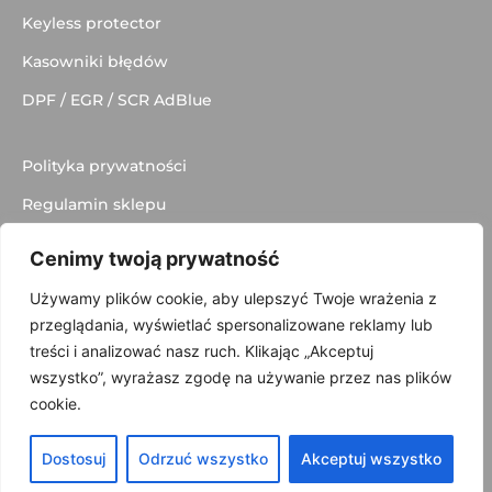
Keyless protector
Kasowniki błędów
DPF / EGR / SCR AdBlue
Polityka prywatności
Regulamin sklepu
Dostawa
Cenimy twoją prywatność
Kontakt
Używamy plików cookie, aby ulepszyć Twoje wrażenia z
przeglądania, wyświetlać spersonalizowane reklamy lub
treści i analizować nasz ruch. Klikając „Akceptuj
wszystko”, wyrażasz zgodę na używanie przez nas plików
© 2025 made with
by
Skydoo
cookie.
Dostosuj
Odrzuć wszystko
Akceptuj wszystko