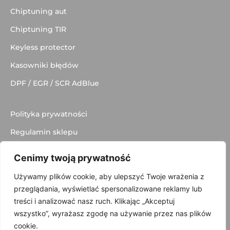
Chiptuning aut
Chiptuning TIR
Keyless protector
Kasowniki błędów
DPF / EGR / SCR AdBlue
Polityka prywatności
Regulamin sklepu
Dostawa
Cenimy twoją prywatność
Kontakt
Używamy plików cookie, aby ulepszyć Twoje wrażenia z
przeglądania, wyświetlać spersonalizowane reklamy lub
treści i analizować nasz ruch. Klikając „Akceptuj
wszystko”, wyrażasz zgodę na używanie przez nas plików
© 2025 made with
by
Skydoo
cookie.