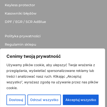
Keyless protector
Kasowniki błędów
DPF / EGR / SCR AdBlue
Polityka prywatności
Regulamin sklepu
Dostawa
Cenimy twoją prywatność
Kontakt
Używamy plików cookie, aby ulepszyć Twoje wrażenia z
przeglądania, wyświetlać spersonalizowane reklamy lub
treści i analizować nasz ruch. Klikając „Akceptuj
wszystko”, wyrażasz zgodę na używanie przez nas plików
© 2025 made with
by
Skydoo
cookie.
Dostosuj
Odrzuć wszystko
Akceptuj wszystko