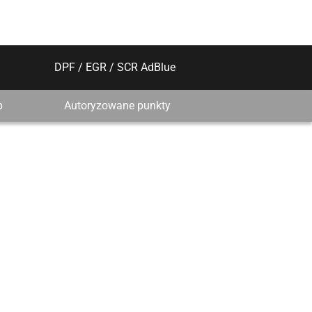
DPF / EGR / SCR AdBlue
p
Autoryzowane punkty