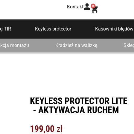
Kontakt
0
g TIR
Keyless protector
Kasowniki błędów
ukcja montażu
Kradzież na walizkę
Skle
KEYLESS PROTECTOR LITE
- AKTYWACJA RUCHEM
199,00
zł