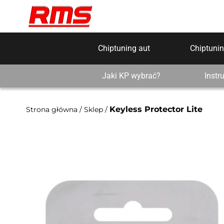
Chiptuning aut
Chiptunin
Jaki KP wybrać?
Instr
Keyless Protector Lite
Strona główna
/
Sklep
/