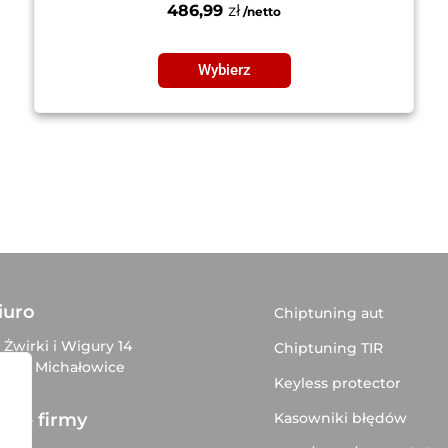
486,99
zł
Wybierz
iuro
Chiptuning aut
. Żwirki i Wigury 14
Chiptuning TIR
–816 Michałowice
Keyless protector
Kasowniki błędów
ane firmy