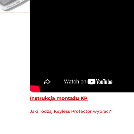
Instrukcja montażu KP
Jaki rodzaj Keyless Protector wybrać?