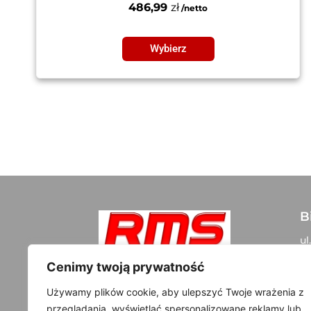
486,99
zł
Wybierz
B
ul
05
Szybki kontakt:
Cenimy twoją prywatność
+48 500 300 108
D
Używamy plików cookie, aby ulepszyć Twoje wrażenia z
info@rms-tuning.pl
przeglądania, wyświetlać spersonalizowane reklamy lub