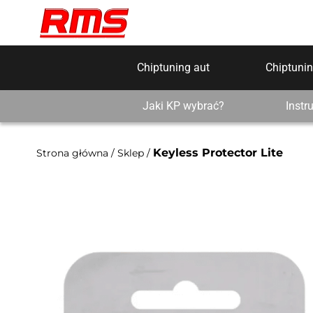
Chiptuning aut
Chiptunin
Jaki KP wybrać?
Instr
Keyless Protector Lite
Strona główna
/
Sklep
/