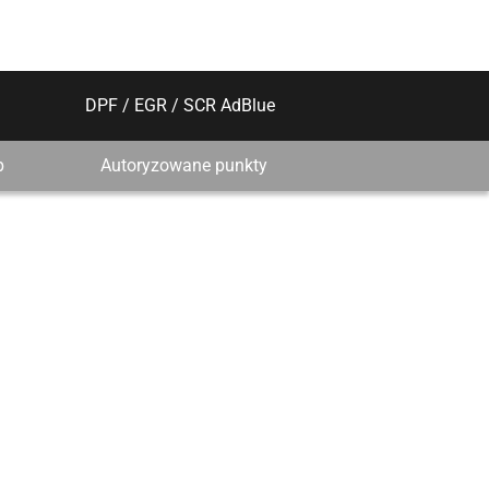
DPF / EGR / SCR AdBlue
p
Autoryzowane punkty