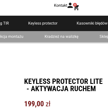
Kontakt
0
g TIR
Keyless protector
Kasowniki błędów
ukcja montażu
Kradzież na walizkę
Skle
KEYLESS PROTECTOR LITE
- AKTYWACJA RUCHEM
199,00
zł