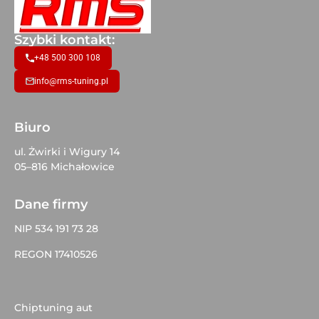
Szybki kontakt:
+48 500 300 108
info@rms-tuning.pl
Biuro
ul. Żwirki i Wigury 14
05–816 Michałowice
Dane firmy
NIP 534 191 73 28
REGON 17410526
Chiptuning aut