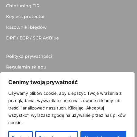
Chiptuning TIR
Keyless protector
Kasowniki błędów
DPF / EGR / SCR AdBlue
Polityka prywatności
Regulamin sklepu
Dostawa
Cenimy twoją prywatność
Kontakt
Używamy plików cookie, aby ulepszyć Twoje wrażenia z
przeglądania, wyświetlać spersonalizowane reklamy lub
treści i analizować nasz ruch. Klikając „Akceptuj
wszystko”, wyrażasz zgodę na używanie przez nas plików
© 2025 made with
by
Skydoo
cookie.