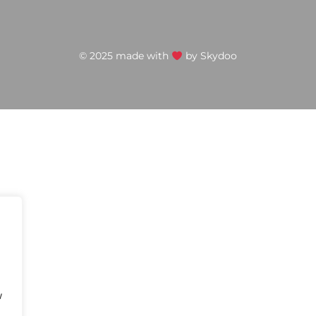
© 2025 made with
by
Skydoo
w