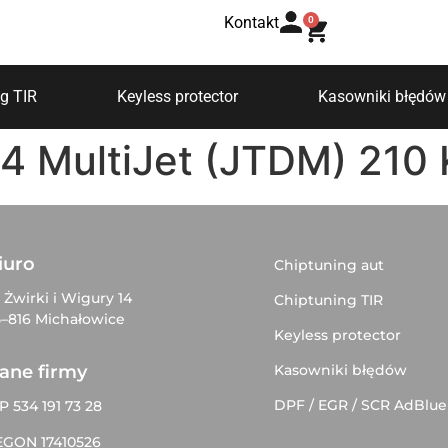
Kontakt
0
g TIR
Keyless protector
Kasowniki błędów
.4 MultiJet (JTDM) 210
iuro
Chiptuning aut
. Żwirki i Wigury 14
Chiptuning TIR
–816 Michałowice
Keyless protector
Kasowniki błędów
ane firmy
DPF / EGR / SCR AdBlue
P 534 191 73 28
EGON 17410526