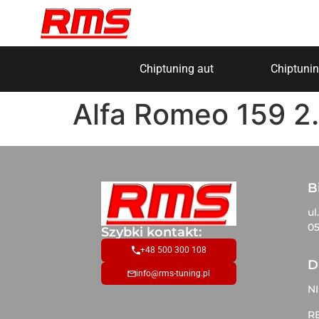
Chiptuning aut
Chiptunin
Alfa Romeo 159 2
B
ul
05
Szybki kontakt:
+48 500 300 108
D
info@rms-tuning.pl
NI
R