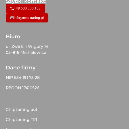
Szybki kontakt:
+48 500 300 108
info@rms-tuning.pl
Biuro
ul. Żwirki i Wigury 14
05–816 Michałowice
Dane firmy
NIP 534 191 73 28
REGON 17410526
Chiptuning aut
Chiptuning TIR