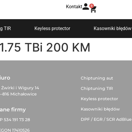
Kontakt
0
g TIR
Keyless protector
Kasowniki błędów
 1.75 TBi 200 KM
iuro
Chiptuning aut
. Żwirki i Wigury 14
Chiptuning TIR
–816 Michałowice
Keyless protector
Kasowniki błędów
ane firmy
DPF / EGR / SCR AdBlue
P 534 191 73 28
EGON 17410526