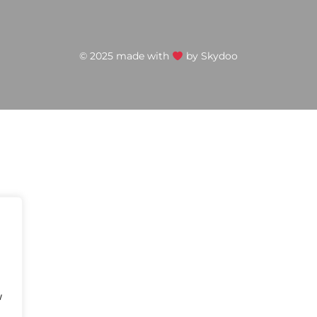
© 2025 made with
by
Skydoo
w