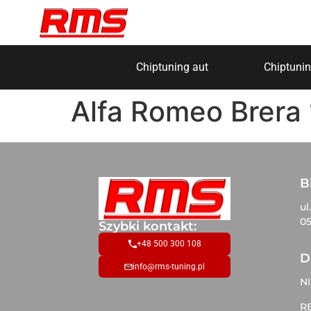
Chiptuning aut
Chiptunin
Alfa Romeo Brera
B
ul
05
Szybki kontakt:
+48 500 300 108
D
info@rms-tuning.pl
NI
R