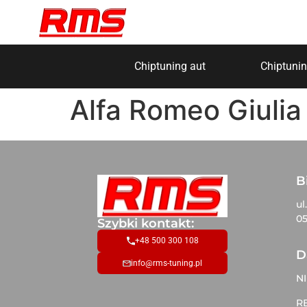
Chiptuning aut
Chiptunin
Alfa Romeo Giulia
B
ul
05
Szybki kontakt:
+48 500 300 108
D
info@rms-tuning.pl
NI
R