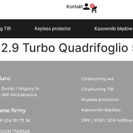
Kontakt
0
g TIR
Keyless protector
Kasowniki błędów
 2.9 Turbo Quadrifogli
iuro
Chiptuning aut
. Żwirki i Wigury 14
Chiptuning TIR
–816 Michałowice
Keyless protector
Kasowniki błędów
ane firmy
DPF / EGR / SCR AdBlue
P 534 191 73 28
EGON 17410526