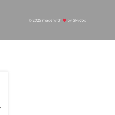
© 2025 made with
by
Skydoo
w