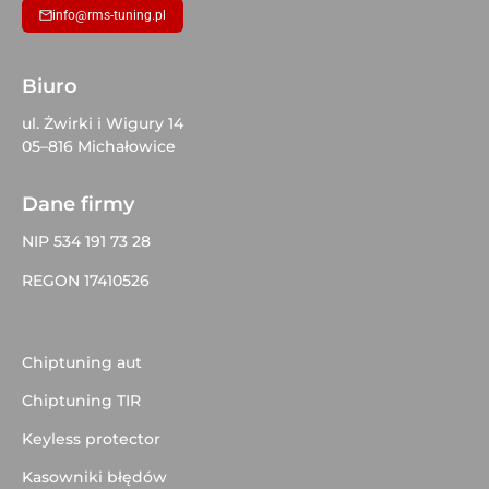
info@rms-tuning.pl
Biuro
ul. Żwirki i Wigury 14
05–816 Michałowice
Dane firmy
NIP 534 191 73 28
REGON 17410526
Chiptuning aut
Chiptuning TIR
Keyless protector
Kasowniki błędów