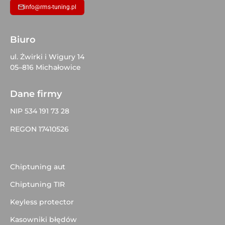
info@rms-tuning.pl
Biuro
ul. Żwirki i Wigury 14
05–816 Michałowice
Dane firmy
NIP 534 191 73 28
REGON 17410526
Chiptuning aut
Chiptuning TIR
Keyless protector
Kasowniki błędów