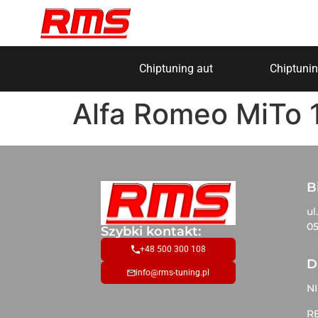
Chiptuning aut
Chiptunin
Alfa Romeo MiTo 1
B
ul
05
Szybki kontakt:
+48 500 300 108
D
info@rms-tuning.pl
NI
R