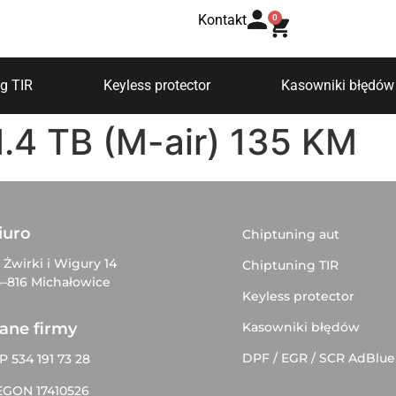
Kontakt
0
g TIR
Keyless protector
Kasowniki błędów
.4 TB (M-air) 135 KM
iuro
Chiptuning aut
. Żwirki i Wigury 14
Chiptuning TIR
–816 Michałowice
Keyless protector
Kasowniki błędów
ane firmy
DPF / EGR / SCR AdBlue
P 534 191 73 28
EGON 17410526