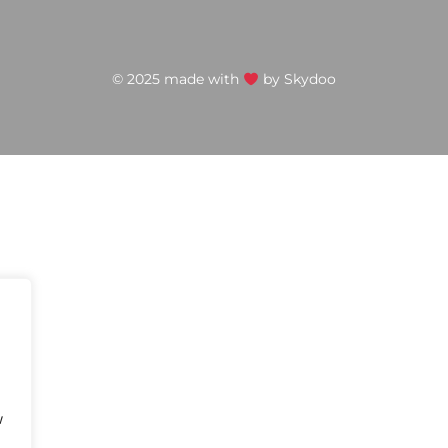
© 2025 made with
by
Skydoo
w