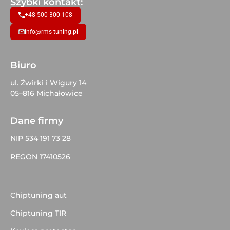
Szybki kontakt:
+48 500 300 108
info@rms-tuning.pl
Biuro
ul. Żwirki i Wigury 14
05–816 Michałowice
Dane firmy
NIP 534 191 73 28
REGON 17410526
Chiptuning aut
Chiptuning TIR