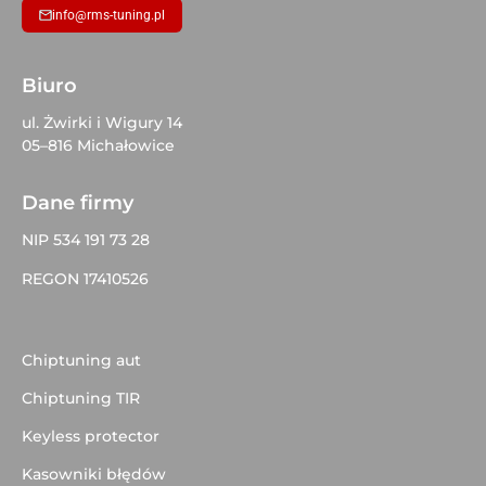
info@rms-tuning.pl
Biuro
ul. Żwirki i Wigury 14
05–816 Michałowice
Dane firmy
NIP 534 191 73 28
REGON 17410526
Chiptuning aut
Chiptuning TIR
Keyless protector
Kasowniki błędów