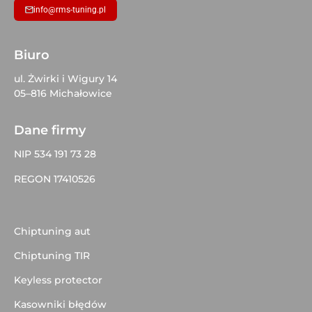
info@rms-tuning.pl
Biuro
ul. Żwirki i Wigury 14
05–816 Michałowice
Dane firmy
NIP 534 191 73 28
REGON 17410526
Chiptuning aut
Chiptuning TIR
Keyless protector
Kasowniki błędów