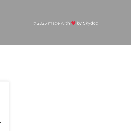
© 2025 made with
by
Skydoo
w