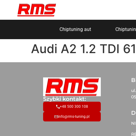
Chiptuning aut
Chiptunin
Audi A2 1.2 TDI 6
B
ul
05
Szybki kontakt:
+48 500 300 108
D
info@rms-tuning.pl
NI
R