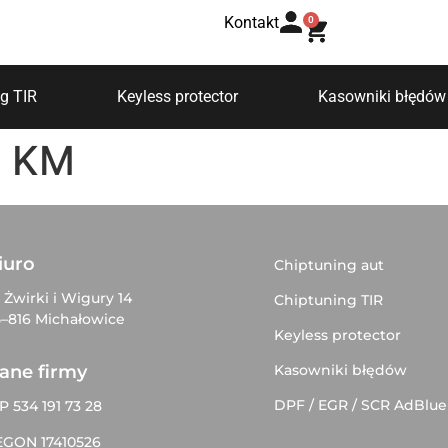
Kontakt
0
g TIR
Keyless protector
Kasowniki błędów
1 KM
iuro
Chiptuning aut
. Żwirki i Wigury 14
Chiptuning TIR
–816 Michałowice
Keyless protector
Kasowniki błędów
ane firmy
DPF / EGR / SCR AdBlue
P 534 191 73 28
EGON 17410526