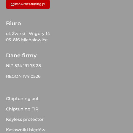
info@rms-tuning.pl
Biuro
ul. Żwirki i Wigury 14
05–816 Michałowice
Dane firmy
NIP 534 191 73 28
REGON 17410526
Chiptuning aut
Chiptuning TIR
Keyless protector
Kasowniki błędów