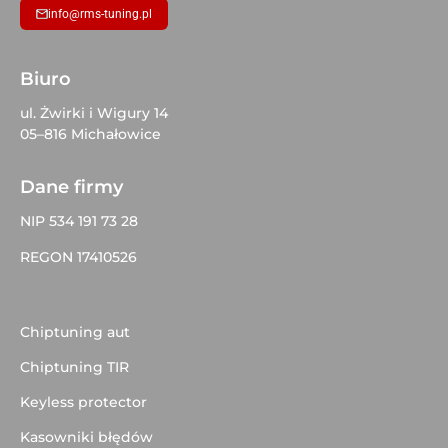
info@rms-tuning.pl
Biuro
ul. Żwirki i Wigury 14
05–816 Michałowice
Dane firmy
NIP 534 191 73 28
REGON 17410526
Chiptuning aut
Chiptuning TIR
Keyless protector
Kasowniki błędów