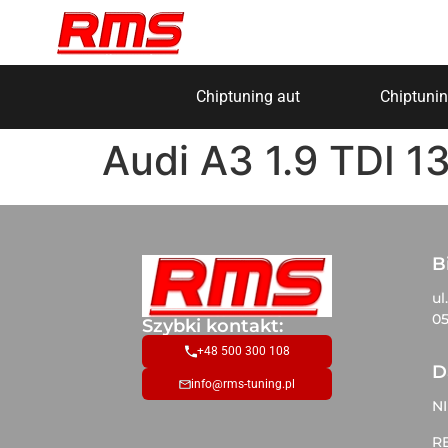
Chiptuning aut
Chiptunin
Audi A3 1.9 TDI 
B
ul
05
Szybki kontakt:
+48 500 300 108
D
info@rms-tuning.pl
NI
R