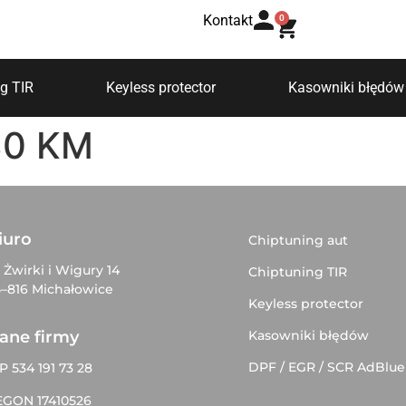
Kontakt
0
g TIR
Keyless protector
Kasowniki błędów
130 KM
iuro
Chiptuning aut
. Żwirki i Wigury 14
Chiptuning TIR
–816 Michałowice
Keyless protector
Kasowniki błędów
ane firmy
DPF / EGR / SCR AdBlue
P 534 191 73 28
EGON 17410526