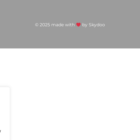
© 2025 made with
by
Skydoo
w