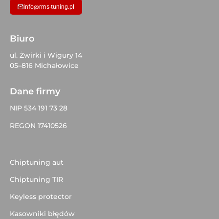
info@rms-tuning.pl
Biuro
ul. Żwirki i Wigury 14
05–816 Michałowice
Dane firmy
NIP 534 191 73 28
REGON 17410526
Chiptuning aut
Chiptuning TIR
Keyless protector
Kasowniki błędów