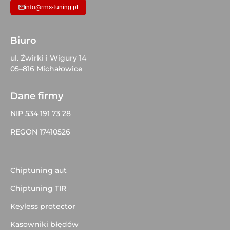
info@rms-tuning.pl
Biuro
ul. Żwirki i Wigury 14
05–816 Michałowice
Dane firmy
NIP 534 191 73 28
REGON 17410526
Chiptuning aut
Chiptuning TIR
Keyless protector
Kasowniki błędów