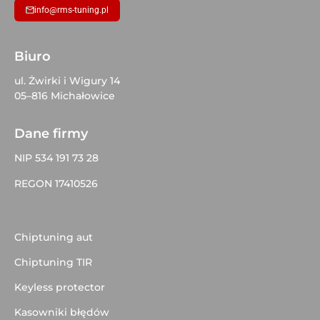
info@rms-tuning.pl
Biuro
ul. Żwirki i Wigury 14
05–816 Michałowice
Dane firmy
NIP 534 191 73 28
REGON 17410526
Chiptuning aut
Chiptuning TIR
Keyless protector
Kasowniki błędów