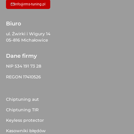
info@rms-tuning.pl
Biuro
ul. Żwirki i Wigury 14
05–816 Michałowice
Dane firmy
NIP 534 191 73 28
REGON 17410526
Chiptuning aut
Chiptuning TIR
Keyless protector
Kasowniki błędów