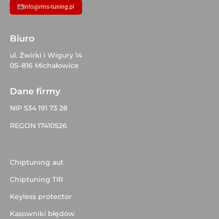
info@rms-tuning.pl
Biuro
ul. Żwirki i Wigury 14
05–816 Michałowice
Dane firmy
NIP 534 191 73 28
REGON 17410526
Chiptuning aut
Chiptuning TIR
Keyless protector
Kasowniki błędów