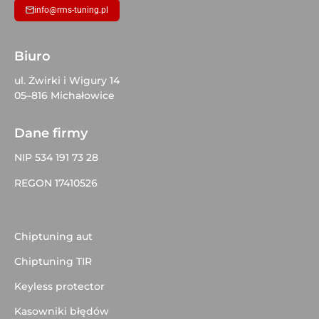
info@rms-tuning.pl
Biuro
ul. Żwirki i Wigury 14
05–816 Michałowice
Dane firmy
NIP 534 191 73 28
REGON 17410526
Chiptuning aut
Chiptuning TIR
Keyless protector
Kasowniki błędów