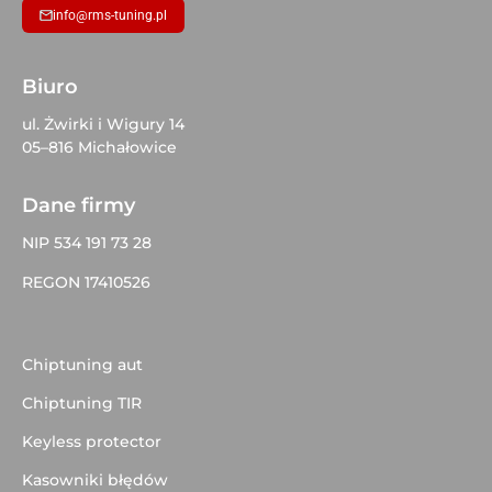
info@rms-tuning.pl
Biuro
ul. Żwirki i Wigury 14
05–816 Michałowice
Dane firmy
NIP 534 191 73 28
REGON 17410526
Chiptuning aut
Chiptuning TIR
Keyless protector
Kasowniki błędów